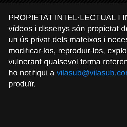
PROPIETAT INTEL·LECTUAL I INDUS
vídeos i dissenys són propietat d
un ús privat dels mateixos i nec
modificar-los, reproduir-los, expl
vulnerant qualsevol forma referent
ho notifiqui a
vilasub@vilasub.c
produïr.