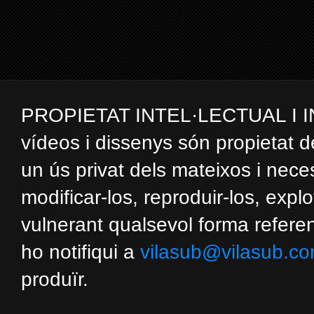
PROPIETAT INTEL·LECTUAL I INDUS
vídeos i dissenys són propietat d
un ús privat dels mateixos i nec
modificar-los, reproduir-los, expl
vulnerant qualsevol forma referent
ho notifiqui a
vilasub@vilasub.c
produïr.