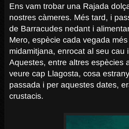
Ens vam trobar una Rajada dolç
nostres càmeres.
Més
tard, i pa
de Barracudes nedant i alimenta
Mero,
espècie
cada vegada
més
mida
mitjana,
enrocat
al seu cau 
Aquestes, entre altres
espècies 
veure cap Llagosta, cosa estrany
passada i per aquestes dates, era
crustacis.