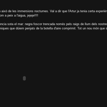
 això de les immersions nocturnes. Val a dir que l'Artur ja tenia certa experièn
a peix a l'aigua, jejeje!!!!
iència sota el mar: negra foscor trencada només pels raigs de llum dels nostre
miques que dúiem penjats de la botella d'aire comprimit. Tot un nou món que s