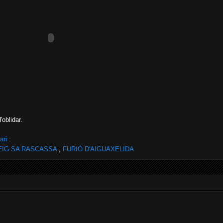
oblidar.
ri :
EIG SA RASCASSA
,
FURIÓ D'AIGUAXELIDA