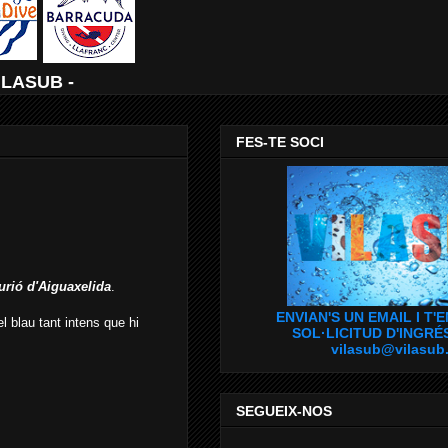
ILASUB -
FES-TE SOCI
urió d'Aiguaxelida
.
ENVIAN'S UN EMAIL I T'
l blau tant intens que hi
SOL·LICITUD D'INGRÉ
vilasub@vilasub
SEGUEIX-NOS