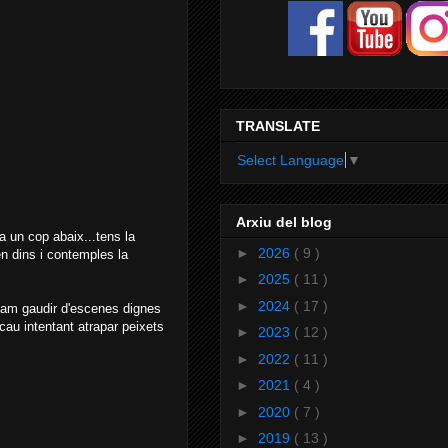
TRANSLATE
Select Language
▼
Arxiu del blog
ra un cop abaix...tens la
►
2026
( 9 )
n dins i contemples la
►
2025
( 11 )
►
2024
( 17 )
e vam gaudir d'escenes dignes
au intentant atrapar peixets
►
2023
( 12 )
►
2022
( 11 )
►
2021
( 4 )
►
2020
( 7 )
►
2019
( 13 )