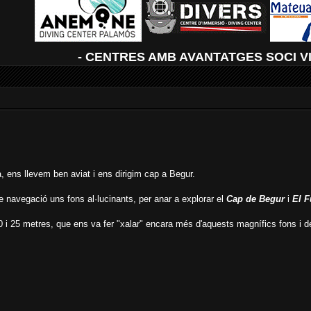
- CENTRES AMB AVANTATGES SOCI V
 ens llevem ben aviat i ens dirigim cap a Begur.
de navegació uns fons al·lucinants, per anar a explorar el
Cap de Begur
i
El F
0 i 25 metres, que ens va fer "xalar" encara més d'aquests magnífics fons i de