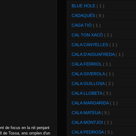
BLUE HOLE
( 1 )
CADAQUÉS
( 6 )
CAGA TIÓ
( 1 )
CAL TON XACÓ
( 2 )
CALA CANYELLES
( 1 )
CALA D'AIGUAFREDA
( 1 )
CALA FERRIOL
( 1 )
CALA GIVEROLA
( 1 )
CALA GUILLOSA
( 2 )
CALA LLOBETA
( 3 )
CALA MARGARIDA
( 1 )
CALA MATEUA
( 5 )
CALA MONTJOI
( 1 )
nt de focus en la nit penjant
CALA PEDROSA
( 5 )
tell de Tossa, ens omplen d'un