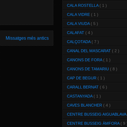
CALA ROSTELLA
( 1 )
CALA VIDRE
( 1 )
CALA VIUDA
( 5 )
CALAFAT
( 4 )
Missatges més antics
CALÇOTADA
( 7 )
CANAL DEL MASCARAT
( 2 )
CANONS DE FORA
( 1 )
CANONS DE TAMARIU
( 8 )
CAP DE BEGUR
( 1 )
CARALL BERNAT
( 6 )
CASTANYADA
( 1 )
CAVES BLANCHER
( 4 )
CENTRE BUSSEIG AIGUABLAV
CENTRE BUSSEIG ÀMFORA
( 9 