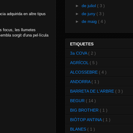
►
de juliol
( 3 )
►
de juny
( 3 )
cia adquirida en altre tipus
►
de maig
( 4 )
s focus, les llumetes
embla sorgit d'una pel·lícula
ETIQUETES
3a COVA
( 2 )
AGRÍCOL
( 5 )
ALCOSSEBRE
( 4 )
ANDORRA
( 1 )
BARRETA DE L'ARBRE
( 3 )
BEGUR
( 14 )
BIG BROTHER
( 1 )
BIÒTOP ANTINA
( 1 )
BLANES
( 1 )