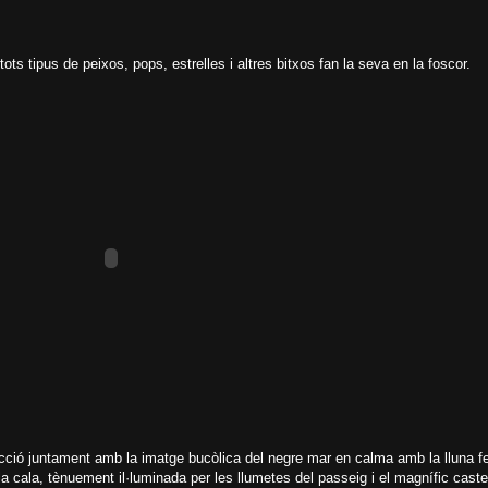
ots tipus de peixos, pops, estrelles i altres bitxos fan la seva en la foscor.
acció juntament amb la imatge bucòlica del negre mar en calma amb la lluna fe
 la cala, tènuement il·luminada per les llumetes del passeig i el magnífic cas