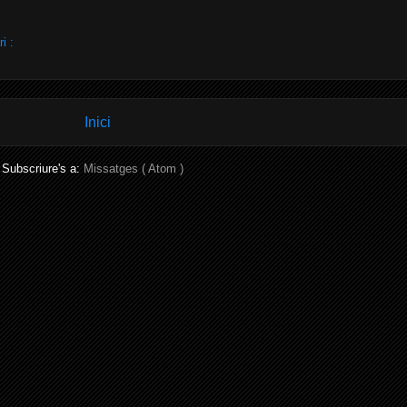
i :
Inici
Subscriure's a:
Missatges ( Atom )