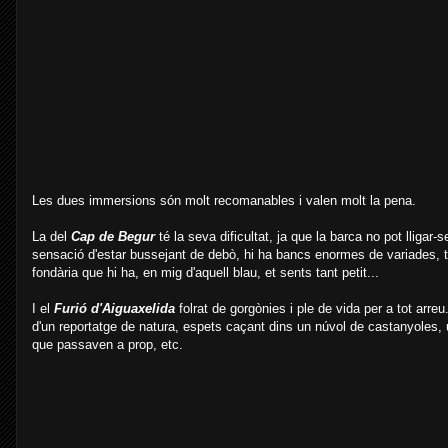
Les dues immersions són molt recomanables i valen molt la pena.
La del
Cap de Begur
té la seva dificultat, ja que la barca no pot lligar-
sensació d'estar bussejant de debò, hi ha bancs enormes de variades, tr
fondària que hi ha, en mig d'aquell blau, et sents tant petit...
I el
Furió d'Aiguaxelida
folrat de gorgònies i ple de vida per a tot arr
d'un reportatge de natura, espets caçant dins un núvol de castanyoles,
que passaven a prop, etc.