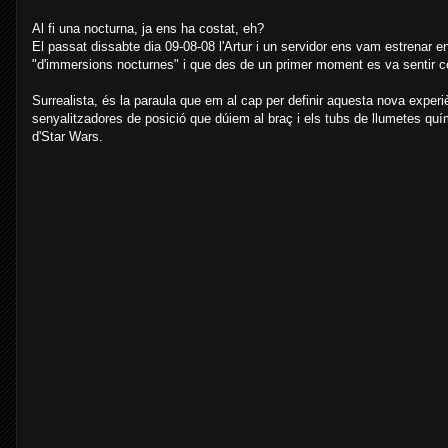
Al fi una nocturna, ja ens ha costat, eh?
El passat dissabte dia 09-08-08 l'Artur i un servidor ens vam estrenar en
"d'immersions nocturnes" i que des de un primer moment es va sentir com 
Surrealista, és la paraula que em al cap per definir aquesta nova exper
senyalitzadores de posició que dúiem al braç i els tubs de llumetes quí
d'Star Wars.