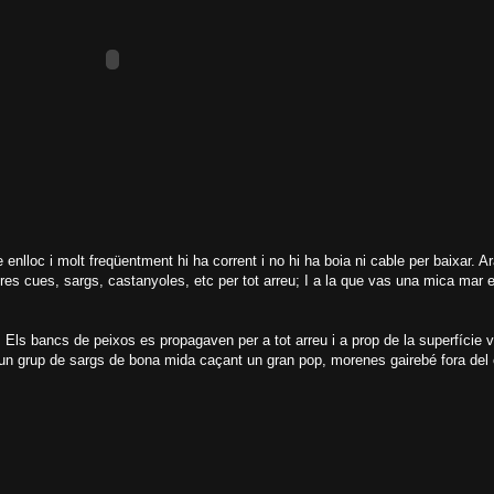
se enlloc i molt freqüentment hi ha corrent i no hi ha boia ni cable per baixar. A
es cues, sargs, castanyoles, etc per tot arreu; I a la que vas una mica mar e
eu. Els bancs de peixos es propagaven per a tot arreu i a prop de la superfíci
 un grup de sargs de bona mida caçant un gran pop, morenes gairebé fora del c