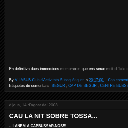
En definitiva dues immersions memorables que ens seran molt difícils d'
By
VILASUB Club d'Activitats Subaquàtiques
a
20:17:00
Cap comenta
Etiquetes de comentaris:
BEGUR
,
CAP DE BEGUR
,
CENTRE BUSS
dijous, 14 d’agost del 2008
CAU LA NIT SOBRE TOSSA...
...I ANEM A CAPBUSSAR-NOS!!!