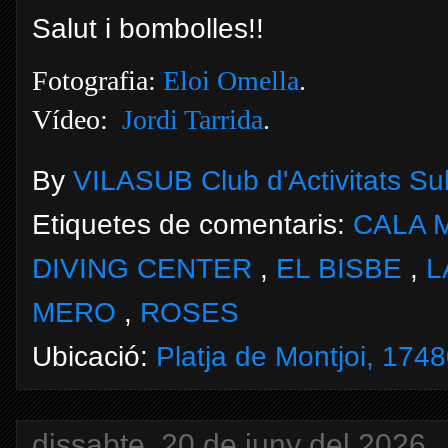
Salut i bombolles!!
Fotografia:
Eloi Omella
.
Vídeo:
Jordi Tarrida
.
By
VILASUB Club d'Activitats S
Etiquetes de comentaris:
CALA 
DIVING CENTER
,
EL BISBE
,
L
MERO
,
ROSES
Ubicació:
Platja de Montjoi, 1748
dissabte, 20 de juny del 2026