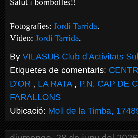
Salut i bombolles!!
Fotografies:
Jordi Tarrida
.
Vídeo:
Jordi Tarrida
.
By
VILASUB Club d'Activitats S
Etiquetes de comentaris:
CENTR
D'OR
,
LA RATA
,
P.N. CAP DE
FARALLONS
Ubicació:
Moll de la Timba, 17489
diumenge, 28 de juny del 2026