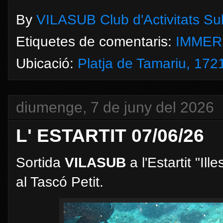
By
VILASUB Club d'Activitats S
Etiquetes de comentaris:
IMMER
Ubicació:
Platja de Tamariu, 172
diumenge, 7 de juny del 2026
L' ESTARTIT 07/06/26
Sortida
VILASUB
a l'Estartit "Il
al Tascó Petit.