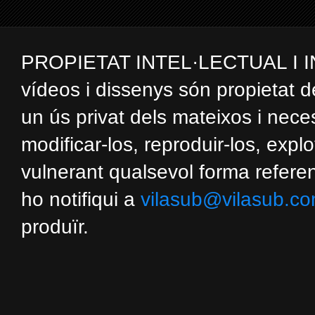
PROPIETAT INTEL·LECTUAL I INDUS
vídeos i dissenys són propietat d
un ús privat dels mateixos i nec
modificar-los, reproduir-los, expl
vulnerant qualsevol forma referent
ho notifiqui a
vilasub@vilasub.c
produïr.