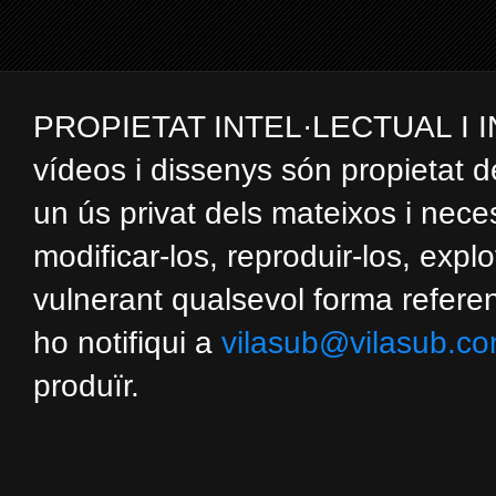
PROPIETAT INTEL·LECTUAL I INDUS
vídeos i dissenys són propietat d
un ús privat dels mateixos i nec
modificar-los, reproduir-los, expl
vulnerant qualsevol forma referent
ho notifiqui a
vilasub@vilasub.c
produïr.