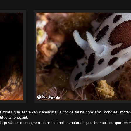
s i forats que serveixen d'amagatall a tot de fauna com ara: congres, morene
ctitud amenaçant.
ada ja vàrem començar a notar les tant característiques termoclines que teni