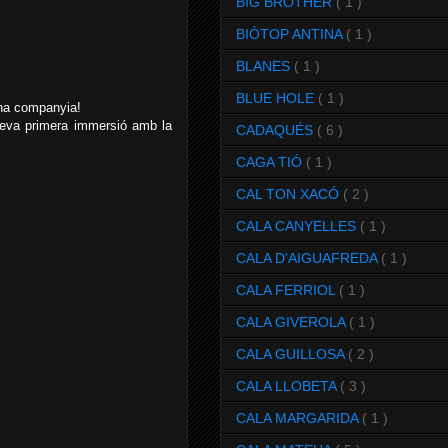
BIG BROTHER
( 1 )
BIÒTOP ANTINA
( 1 )
BLANES
( 1 )
BLUE HOLE
( 1 )
ona companyia!
a teva primera immersió amb la
CADAQUÉS
( 6 )
CAGA TIÓ
( 1 )
CAL TON XACÓ
( 2 )
CALA CANYELLES
( 1 )
CALA D'AIGUAFREDA
( 1 )
CALA FERRIOL
( 1 )
CALA GIVEROLA
( 1 )
CALA GUILLOSA
( 2 )
CALA LLOBETA
( 3 )
CALA MARGARIDA
( 1 )