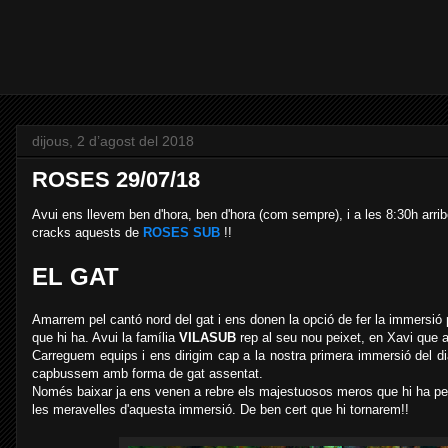
dijous, 2 d’agost del 2018
ROSES 29/07/18
Avui ens llevem ben d'hora, ben d'hora (com sempre), i a les 8:30h arri
cracks aquests de
ROSES SUB
!!
EL GAT
Amarrem pel cantó nord del gat i ens donen la opció de fer la immersió p
que hi ha. Avui la família
VILASUB
rep al seu nou peixet, en Xavi que 
Carreguem equips i ens dirigim cap a la nostra primera immersió del di
capbussem amb forma de gat assentat.
Només baixar ja ens venen a rebre els majestuosos meros que hi ha per 
les meravelles d'aquesta immersió. De ben cert que hi tornarem!!