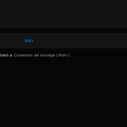
Inici
iure's a:
Comentaris del missatge ( Atom )