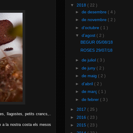
▼
2018
( 22 )
►
de desembre
( 4 )
►
de novembre
( 2 )
►
d’octubre
( 1 )
▼
d’agost
( 2 )
BEGUR 05/08/18
ROSES 29/07/18
►
de juliol
( 3 )
►
de juny
( 2 )
►
de maig
( 2 )
►
d’abril
( 2 )
►
de març
( 1 )
►
de febrer
( 3 )
►
2017
( 25 )
s, llagostes, petits crancs,..
►
2016
( 23 )
m a la nostra costa els mesos
►
2015
( 23 )
►
2014
( 22 )