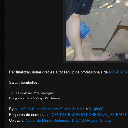
Per finalitzar, donar gràcies a tot l'equip de professionals de
ROSES S
Salut i bombolles,
Text: Lluís Martín i
Yolanda Aguilar
.
Fotografies: Lluís & Vicky i Pau Asensio
By
VILASUB Club d'Activitats Subaquàtiques
a
21:48:00
Etiquetes de comentaris:
CENTRE BUSSEIG ROSESSUB
,
EL BAU 
Ubicació:
Carrer de Mercè Rodoreda, 1, 17480 Roses, Girona