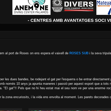
- CENTRES AMB AVANTATGES SOCI V
bem al port de Roses on ens espera el vaixell de
ROSES SUB
i la seva tripu
er les dues bandes, be rodejant el gat per l'esquerra o be entrar directament 
amb només 10 anys ja apunta maneres i passió per aquest esport que a tots no
a. "El gat"!! Pels que no hi heu estat mai el seu nom ve per una enorme roc
la zona encuriosits, i la vida ens envolta al moment. Les parets decorades 