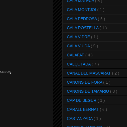
CALA MATEUA
( 5 )
CALA MONTJOI
( 1 )
CALA PEDROSA
( 5 )
CALA ROSTELLA
( 1 )
CALA VIDRE
( 1 )
CALA VIUDA
( 5 )
CALAFAT
( 4 )
CALÇOTADA
( 7 )
busseig.
CANAL DEL MASCARAT
( 2 )
CANONS DE FORA
( 1 )
CANONS DE TAMARIU
( 8 )
CAP DE BEGUR
( 1 )
CARALL BERNAT
( 6 )
CASTANYADA
( 1 )