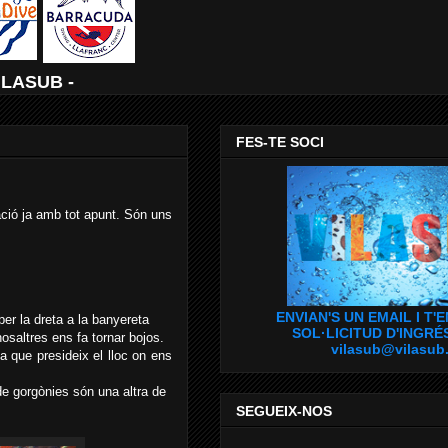
ILASUB -
FES-TE SOCI
lació ja amb tot apunt. Són uns
ENVIAN'S UN EMAIL I T'
per la dreta a la banyereta
SOL·LICITUD D'INGRÉ
saltres ens fa tornar bojos.
vilasub@vilasub
a que presideix el lloc on ens
de gorgònies són una altra de
SEGUEIX-NOS