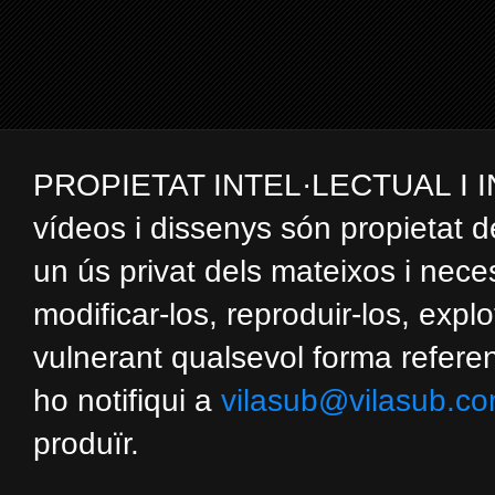
PROPIETAT INTEL·LECTUAL I INDUS
vídeos i dissenys són propietat d
un ús privat dels mateixos i nec
modificar-los, reproduir-los, expl
vulnerant qualsevol forma referent
ho notifiqui a
vilasub@vilasub.c
produïr.