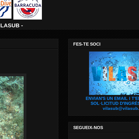
ILASUB -
FES-TE SOCI
ENVIAN'S UN EMAIL I T'
SOL·LICITUD D'INGRÉ
vilasub@vilasub
SEGUEIX-NOS