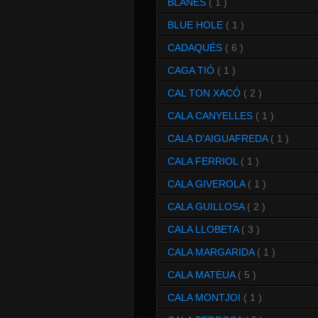
BLANES
( 1 )
BLUE HOLE
( 1 )
CADAQUÉS
( 6 )
CAGA TIÓ
( 1 )
CAL TON XACÓ
( 2 )
CALA CANYELLES
( 1 )
CALA D'AIGUAFREDA
( 1 )
CALA FERRIOL
( 1 )
CALA GIVEROLA
( 1 )
CALA GUILLOSA
( 2 )
CALA LLOBETA
( 3 )
CALA MARGARIDA
( 1 )
CALA MATEUA
( 5 )
CALA MONTJOI
( 1 )