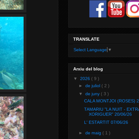
TRANSLATE
Select Language
▼
Arxiu del blog
▼
2026
( 9 )
►
de juliol
( 2 )
▼
de juny
( 3 )
CALA MONTJOI (ROSES) 27
TAMARIU "LA NUIT - EXTR
XORIGUER" 20/06/26
L' ESTARTIT 07/06/26
►
de maig
( 1 )