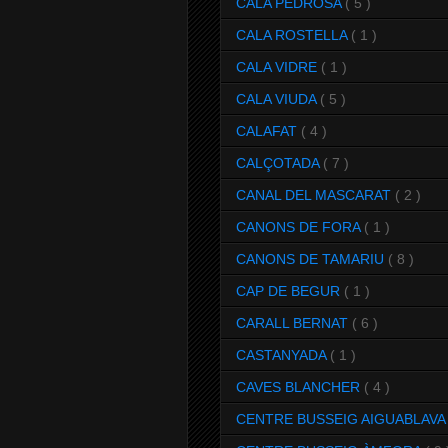
CALA PEDROSA
( 5 )
CALA ROSTELLA
( 1 )
CALA VIDRE
( 1 )
CALA VIUDA
( 5 )
CALAFAT
( 4 )
CALÇOTADA
( 7 )
CANAL DEL MASCARAT
( 2 )
CANONS DE FORA
( 1 )
CANONS DE TAMARIU
( 8 )
CAP DE BEGUR
( 1 )
CARALL BERNAT
( 6 )
CASTANYADA
( 1 )
CAVES BLANCHER
( 4 )
CENTRE BUSSEIG AIGUABLAV