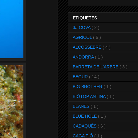
ETIQUETES
3a COVA
( 2 )
AGRÍCOL
( 5 )
ALCOSSEBRE
( 4 )
ANDORRA
( 1 )
BARRETA DE L'ARBRE
( 3 )
BEGUR
( 14 )
BIG BROTHER
( 1 )
BIÒTOP ANTINA
( 1 )
BLANES
( 1 )
BLUE HOLE
( 1 )
CADAQUÉS
( 6 )
CAGA TIÓ
( 1 )