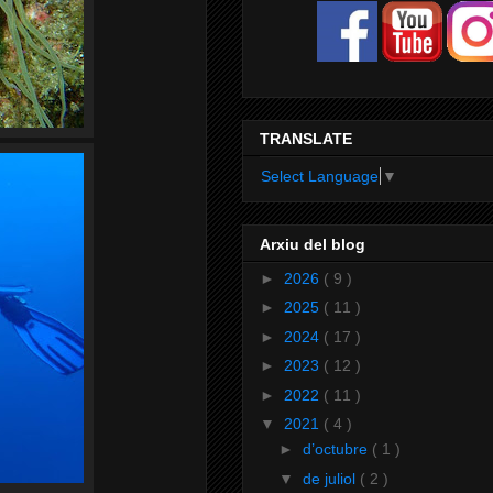
TRANSLATE
Select Language
▼
Arxiu del blog
►
2026
( 9 )
►
2025
( 11 )
►
2024
( 17 )
►
2023
( 12 )
►
2022
( 11 )
▼
2021
( 4 )
►
d’octubre
( 1 )
▼
de juliol
( 2 )