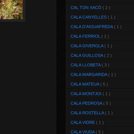
CAL TON XACÓ
( 2 )
CALA CANYELLES
( 1 )
CALA D'AIGUAFREDA
( 1 )
CALA FERRIOL
( 1 )
CALA GIVEROLA
( 1 )
CALA GUILLOSA
( 2 )
CALA LLOBETA
( 3 )
CALA MARGARIDA
( 1 )
CALA MATEUA
( 5 )
CALA MONTJOI
( 1 )
CALA PEDROSA
( 5 )
CALA ROSTELLA
( 1 )
CALA VIDRE
( 1 )
CALA VIUDA
( 5 )