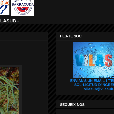
ILASUB -
FES-TE SOCI
ENVIAN'S UN EMAIL I T'
SOL·LICITUD D'INGRÉ
vilasub@vilasub
SEGUEIX-NOS